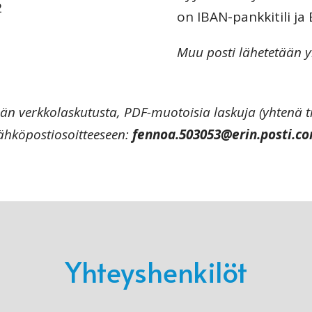
2
on IBAN-pankkitili ja 
Muu posti lähetetään yr
ään verkkolaskutusta, PDF-muotoisia laskuja (yhtenä ti
ähköpostiosoitteeseen:
fennoa.503053@erin.posti.c
Yhteyshenkilöt