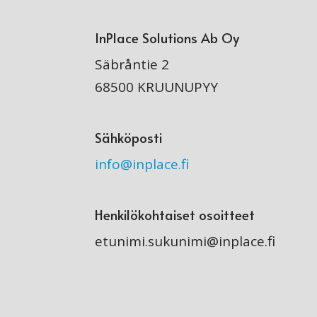
InPlace Solutions Ab Oy
Säbråntie 2
68500 KRUUNUPYY
Sähköposti
info@inplace.fi
Henkilökohtaiset osoitteet
etunimi.sukunimi@inplace.fi