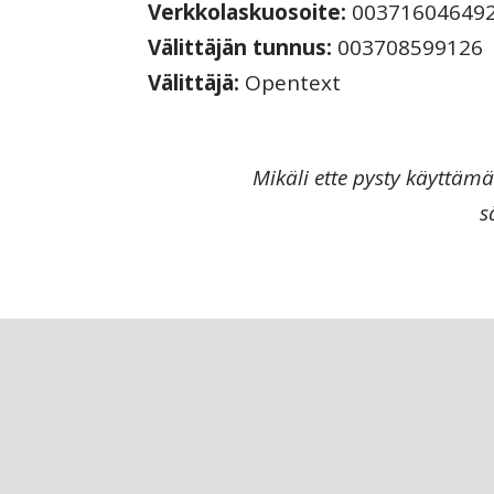
Verkkolaskuosoite:
00371604649
Välittäjän tunnus:
003708599126
Välittäjä:
Opentext
Mikäli ette pysty käyttäm
s