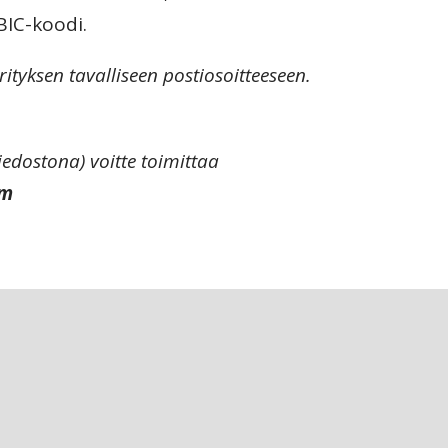
BIC-koodi.
ityksen tavalliseen postiosoitteeseen.
edostona) voitte toimittaa
om